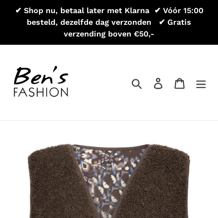
Meteen
✔ Shop nu, betaal later met Klarna ㅤㅤㅤ ✔ Vóór 15:00
naar
besteld, dezelfde dag verzonden ㅤ ㅤㅤ ✔ Gratis
de
verzending boven €50,-
inhoud
Zoeken
Aanmelden
Winkel