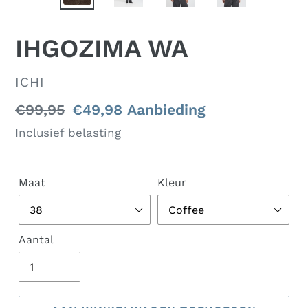
IHGOZIMA WA
VERKOPER
ICHI
Normale
€99,95
Aanbiedingsprijs
€49,98
Aanbieding
prijs
Inclusief belasting
Maat
Kleur
Aantal