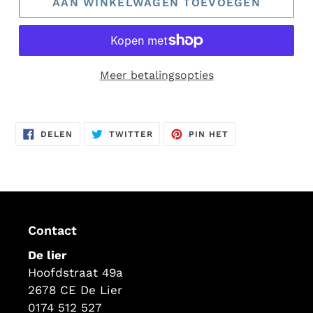
AAN WINKELWAGEN TOEVOEGEN
Meer betalingsopties
Product
toegevoegen
DELEN
TWITTEREN
PINNEN
DELEN
TWITTER
PIN HET
aan
OP
OP
OP
FACEBOOK
TWITTER
PINTEREST
uw
winkelwagen
Contact
De lier
Hoofdstraat 49a
2678 CE De Lier
0174 512 527