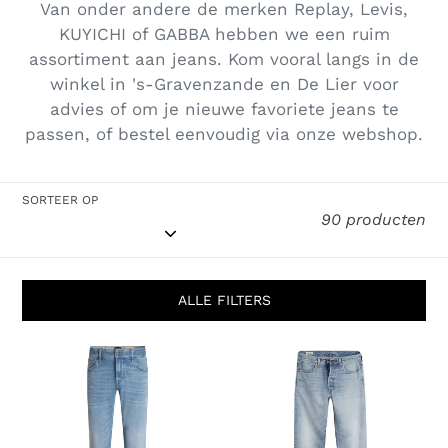
Van onder andere de merken Replay, Levis,
KUYICHI of GABBA hebben we een ruim
assortiment aan jeans. Kom vooral langs in de
winkel
in 's-Gravenzande en De Lier voor
advies of om je nieuwe favoriete jeans te
passen, of bestel eenvoudig via onze webshop.
SORTEER OP
90 producten
ALLE FILTERS
ONYX
Jeans
BO
loose
10276455
in
01
my