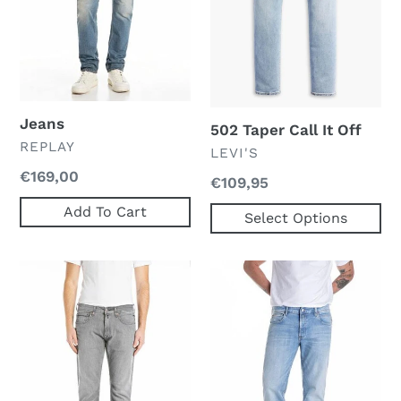
Jeans
502 Taper Call It Off
VERKOPER
REPLAY
VERKOPER
LEVI'S
Normale
€169,00
Normale
€109,95
prijs
prijs
Add To Cart
Select Options
Jeans
Jeans