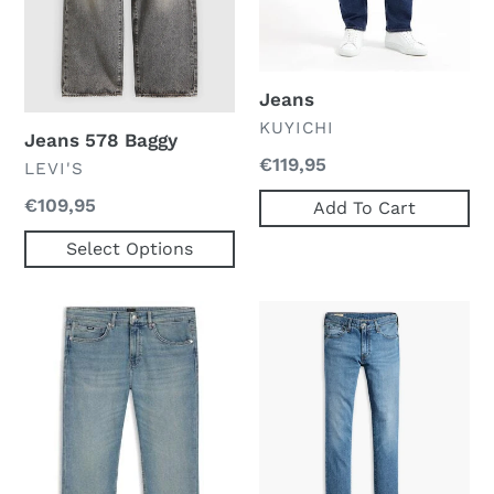
Jeans
VERKOPER
KUYICHI
Jeans 578 Baggy
Normale
€119,95
VERKOPER
LEVI'S
prijs
Normale
€109,95
Add To Cart
prijs
Select Options
H-
Jeans
Delaware
511
10263385
02