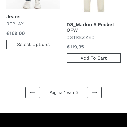
Jeans
VERKOPER
REPLAY
DS_Marlon 5 Pocket
OFW
Normale
€169,00
VERKOPER
DSTREZZED
prijs
Select Options
Normale
€119,95
prijs
Add To Cart
Pagina 1 van 5
PREVIOUS
NEXT