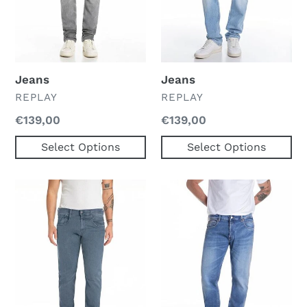
Jeans
Jeans
VERKOPER
VERKOPER
REPLAY
REPLAY
Normale
€139,00
Normale
€139,00
prijs
prijs
Select Options
Select Options
Jeans
Jeans