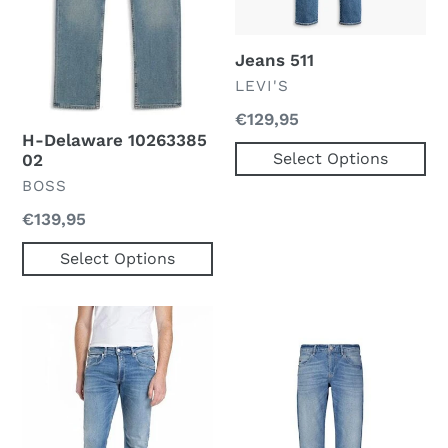
Jeans 511
VERKOPER
LEVI'S
Normale
€129,95
H-Delaware 10263385
prijs
Select Options
02
VERKOPER
BOSS
Normale
€139,95
prijs
Select Options
Jeans
Denim,
Relaxed
Fit
715,
Stone