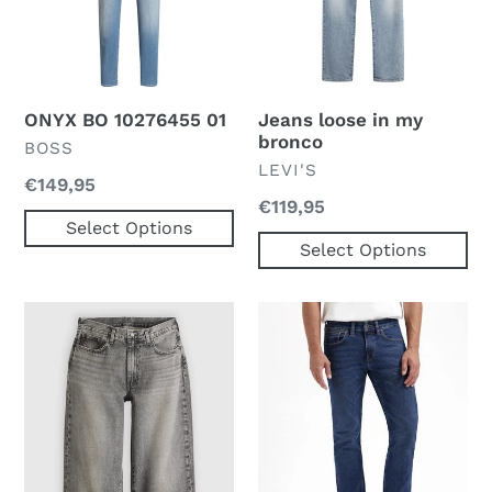
bronco
ONYX BO 10276455 01
Jeans loose in my
bronco
VERKOPER
BOSS
VERKOPER
LEVI'S
Normale
€149,95
Normale
€119,95
prijs
Select Options
prijs
Select Options
Jeans
Jeans
578
Baggy