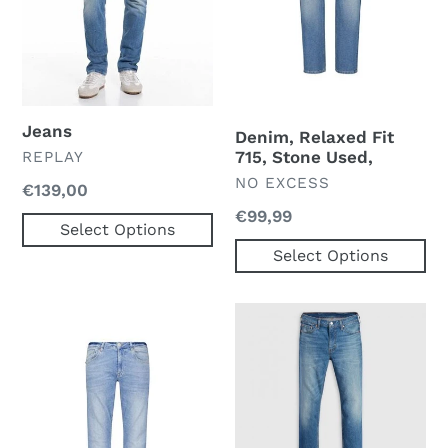
Used,
Jeans
Denim, Relaxed Fit
VERKOPER
715, Stone Used,
REPLAY
VERKOPER
NO EXCESS
Normale
€139,00
prijs
Normale
€99,99
Select Options
prijs
Select Options
Denim,
502
Regular
Taper
711
Come
Closer