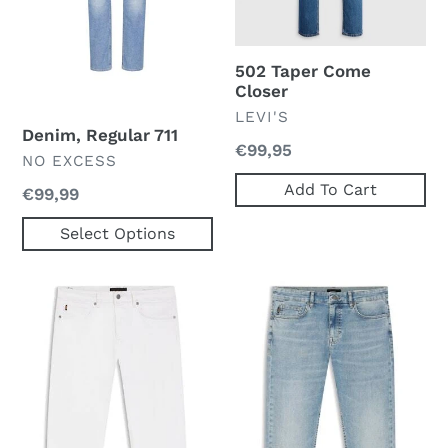
502 Taper Come
Closer
VERKOPER
LEVI'S
Denim, Regular 711
Normale
€99,95
VERKOPER
NO EXCESS
prijs
Add To Cart
Normale
€99,99
prijs
Select Options
RE.MAINE
DELAWARE
BO
BO
10278249
10270281
01
04