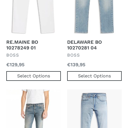
RE.MAINE BO
DELAWARE BO
10278249 01
10270281 04
VERKOPER
VERKOPER
BOSS
BOSS
Normale
€129,95
Normale
€139,95
prijs
prijs
Select Options
Select Options
Jeans
502
Taper
Call
It
Off