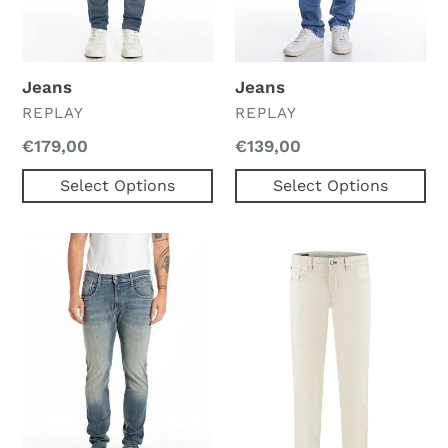
Jeans
Jeans
VERKOPER
VERKOPER
REPLAY
REPLAY
Normale
€179,00
Normale
€139,00
prijs
prijs
Select Options
Select Options
Jeans
DS_Marlon
5
Pocket
OFW