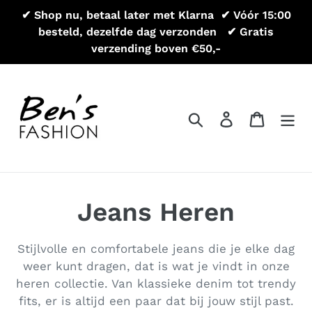
Meteen
✔ Shop nu, betaal later met Klarna ㅤㅤㅤ ✔ Vóór 15:00
naar
besteld, dezelfde dag verzonden ㅤ ㅤㅤ ✔ Gratis
de
verzending boven €50,-
inhoud
Zoeken
Aanmelden
Winkel
Jeans Heren
Stijlvolle en comfortabele jeans die je elke dag
weer kunt dragen, dat is wat je vindt in onze
heren collectie. Van klassieke denim tot trendy
fits, er is altijd een paar dat bij jouw stijl past.