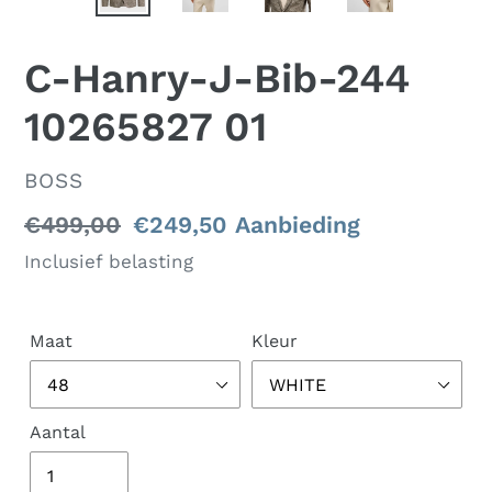
VORIGE
VOL
DIA
DIA
C-Hanry-J-Bib-244
10265827 01
VERKOPER
BOSS
Normale
€499,00
Aanbiedingsprijs
€249,50
Aanbieding
prijs
Inclusief belasting
Maat
Kleur
Aantal