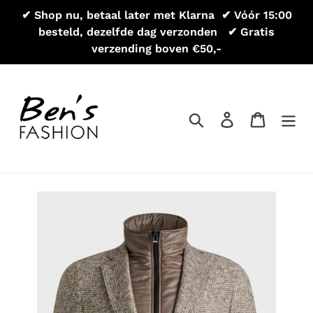
Meteen
✔ Shop nu, betaal later met Klarna ㅤㅤㅤ ✔ Vóór 15:00
naar
besteld, dezelfde dag verzonden ㅤ ㅤㅤ ✔ Gratis
de
verzending boven €50,-
inhoud
Zoeken
Aanmelden
Winkel