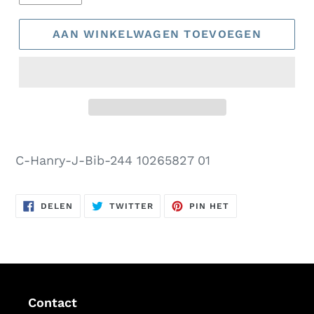
AAN WINKELWAGEN TOEVOEGEN
Product
toegevoegen
C-Hanry-J-Bib-244 10265827 01
aan
uw
DELEN
TWITTEREN
PINNEN
winkelwagen
DELEN
TWITTER
PIN HET
OP
OP
OP
FACEBOOK
TWITTER
PINTEREST
Contact