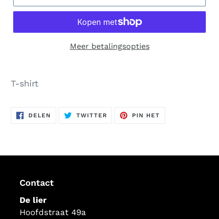
Meer betalingsopties
Product
toegevoegen
T-shirt
aan
uw
DELEN
TWITTEREN
PINNEN
winkelwagen
DELEN
TWITTER
PIN HET
OP
OP
OP
FACEBOOK
TWITTER
PINTEREST
Contact
De lier
Hoofdstraat 49a