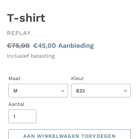
T-shirt
VERKOPER
REPLAY
Normale
€75,00
Aanbiedingsprijs
€45,00
Aanbieding
prijs
Inclusief belasting
Maat
Kleur
Aantal
AAN WINKELWAGEN TOEVOEGEN