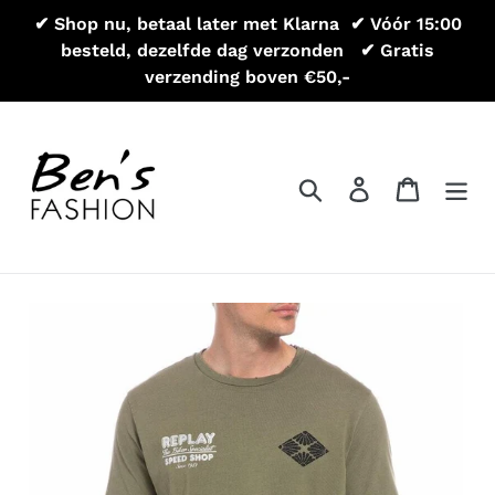
Meteen
✔ Shop nu, betaal later met Klarna ㅤㅤㅤ ✔ Vóór 15:00
naar
besteld, dezelfde dag verzonden ㅤ ㅤㅤ ✔ Gratis
de
verzending boven €50,-
inhoud
Zoeken
Aanmelden
Winkel