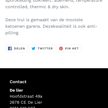
sportkleding ookheeft: ademend, temperature
winkelwagen
controlled, thermic & dry skin.
Deze trui is gemaakt van de mooiste
katoenen garens. Dezekwaliteit is ook anti-
pilling.
DELEN
TWITTEREN
PINNEN
DELEN
TWITTER
PIN HET
OP
OP
OP
FACEBOOK
TWITTER
PINTEREST
Contact
De lier
Hoofdstraat 49a
2678 CE De Lier