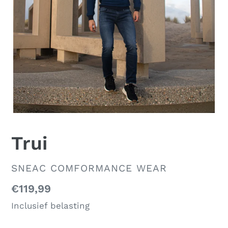
Trui
VERKOPER
SNEAC COMFORMANCE WEAR
Normale
€119,99
prijs
Inclusief belasting