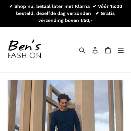
Meteen
✔ Shop nu, betaal later met Klarna ㅤㅤㅤ ✔ Vóór 15:00
naar
besteld, dezelfde dag verzonden ㅤ ㅤㅤ ✔ Gratis
de
verzending boven €50,-
inhoud
Zoeken
Aanmelden
Winkel