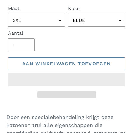
Maat
Kleur
Aantal
AAN WINKELWAGEN TOEVOEGEN
Product
toegevoegen
Door een specialebehandeling krijgt deze
aan
katoenen trui alle eigenschappen die
uw