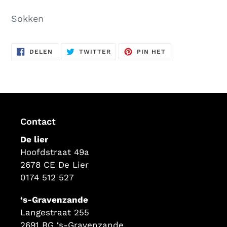
Product
toegevoegen
Sokken
aan
uw
DELEN
TWITTEREN
PINNEN
winkelwagen
DELEN
TWITTER
PIN HET
OP
OP
OP
FACEBOOK
TWITTER
PINTEREST
Contact
De lier
Hoofdstraat 49a
2678 CE De Lier
0174 512 527
‘s-Gravenzande
Langestraat 255
2691 BG ‘s-Gravenzande