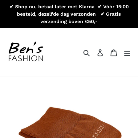
Meteen
✔ Shop nu, betaal later met Klarna ㅤㅤㅤ ✔ Vóór 15:00
naar
besteld, dezelfde dag verzonden ㅤ ㅤㅤ ✔ Gratis
de
verzending boven €50,-
inhoud
Zoeken
Aanmelden
Winkel